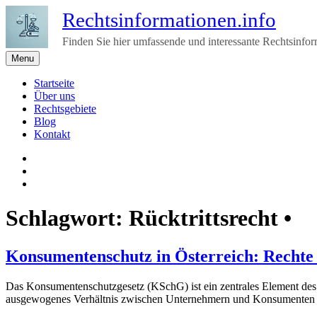
Skip
Rechtsinformationen.info
to
content
Finden Sie hier umfassende und interessante Rechtsinfo
Menu
Startseite
Über uns
Rechtsgebiete
Blog
Kontakt
Impressum
&
Twitter
Nutzungsbedingungen
E-
Mail
Schlagwort:
Rücktrittsrecht •
Konsumentenschutz in Österreich: Recht
Das Konsumentenschutzgesetz (KSchG) ist ein zentrales Element des ö
ausgewogenes Verhältnis zwischen Unternehmern und Konsumenten h