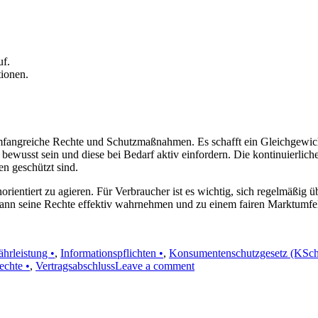
uf.
ionen.
umfangreiche Rechte und Schutzmaßnahmen. Es schafft ein Gleichgew
te bewusst sein und diese bei Bedarf aktiv einfordern. Die kontinuierl
n geschützt sind.
rientiert zu agieren. Für Verbraucher ist es wichtig, sich regelmäßig ü
ann seine Rechte effektiv wahrnehmen und zu einem fairen Marktumfel
hrleistung •
,
Informationspflichten •
,
Konsumentenschutzgesetz (KSc
on
echte •
,
Vertragsabschluss
Leave a comment
Konsumentenschutz
in
Österreich:
Rechte