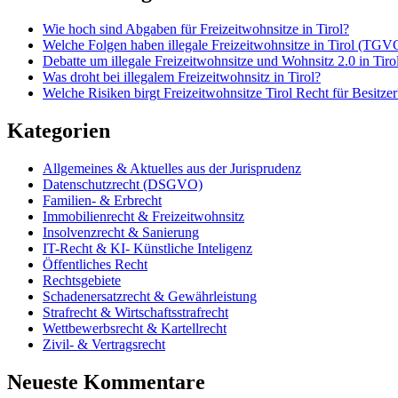
Wie hoch sind Abgaben für Freizeitwohnsitze in Tirol?
Welche Folgen haben illegale Freizeitwohnsitze in Tirol (T
Debatte um illegale Freizeitwohnsitze und Wohnsitz 2.0 in Tiro
Was droht bei illegalem Freizeitwohnsitz in Tirol?
Welche Risiken birgt Freizeitwohnsitze Tirol Recht für Besitzer
Kategorien
Allgemeines & Aktuelles aus der Jurisprudenz
Datenschutzrecht (DSGVO)
Familien- & Erbrecht
Immobilienrecht & Freizeitwohnsitz
Insolvenzrecht & Sanierung
IT-Recht & KI- Künstliche Inteligenz
Öffentliches Recht
Rechtsgebiete
Schadenersatzrecht & Gewährleistung
Strafrecht & Wirtschaftsstrafrecht
Wettbewerbsrecht & Kartellrecht
Zivil- & Vertragsrecht
Neueste Kommentare