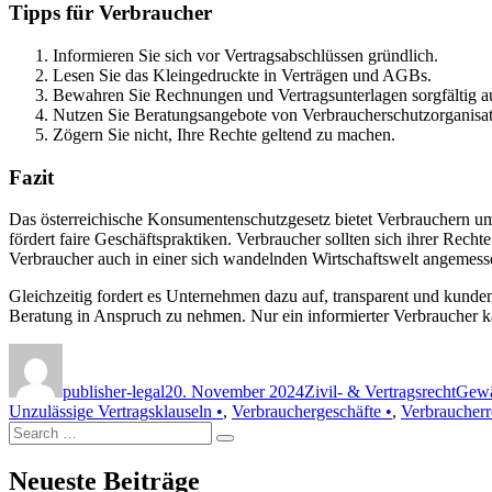
Tipps für Verbraucher
Informieren Sie sich vor Vertragsabschlüssen gründlich.
Lesen Sie das Kleingedruckte in Verträgen und AGBs.
Bewahren Sie Rechnungen und Vertragsunterlagen sorgfältig a
Nutzen Sie Beratungsangebote von Verbraucherschutzorganisat
Zögern Sie nicht, Ihre Rechte geltend zu machen.
Fazit
Das österreichische Konsumentenschutzgesetz bietet Verbrauchern 
fördert faire Geschäftspraktiken. Verbraucher sollten sich ihrer Rech
Verbraucher auch in einer sich wandelnden Wirtschaftswelt angemesse
Gleichzeitig fordert es Unternehmen dazu auf, transparent und kundeno
Beratung in Anspruch zu nehmen. Nur ein informierter Verbraucher k
Author
Posted
Categories
Tags
on
publisher-legal
20. November 2024
Zivil- & Vertragsrecht
Gewä
Unzulässige Vertragsklauseln •
,
Verbrauchergeschäfte •
,
Verbraucherr
Search
Search
for:
Neueste Beiträge