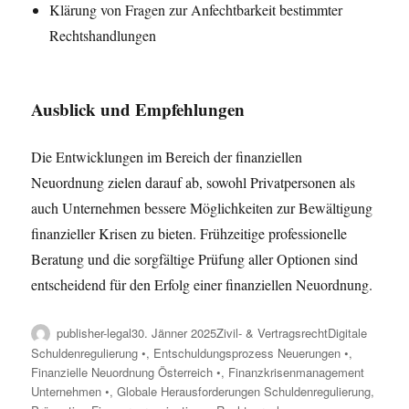
Klärung von Fragen zur Anfechtbarkeit bestimmter
Rechtshandlungen
Ausblick und Empfehlungen
Die Entwicklungen im Bereich der finanziellen
Neuordnung zielen darauf ab, sowohl Privatpersonen als
auch Unternehmen bessere Möglichkeiten zur Bewältigung
finanzieller Krisen zu bieten. Frühzeitige professionelle
Beratung und die sorgfältige Prüfung aller Optionen sind
entscheidend für den Erfolg einer finanziellen Neuordnung.
Author
Posted
Categories
Tags
publisher-legal
30. Jänner 2025
Zivil- & Vertragsrecht
Digitale
on
Schuldenregulierung •
,
Entschuldungsprozess Neuerungen •
,
Finanzielle Neuordnung Österreich •
,
Finanzkrisenmanagement
Unternehmen •
,
Globale Herausforderungen Schuldenregulierung
,