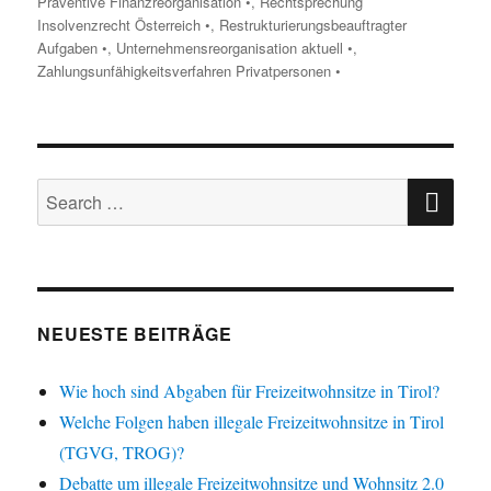
Präventive Finanzreorganisation •
,
Rechtsprechung
Insolvenzrecht Österreich •
,
Restrukturierungsbeauftragter
Aufgaben •
,
Unternehmensreorganisation aktuell •
,
Zahlungsunfähigkeitsverfahren Privatpersonen •
SE
Search
for:
NEUESTE BEITRÄGE
Wie hoch sind Abgaben für Freizeitwohnsitze in Tirol?
Welche Folgen haben illegale Freizeitwohnsitze in Tirol
(TGVG, TROG)?
Debatte um illegale Freizeitwohnsitze und Wohnsitz 2.0