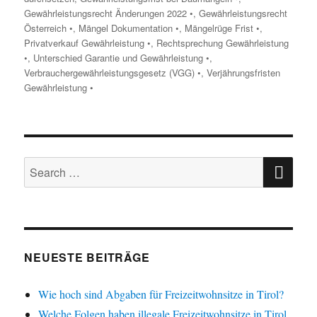
Gewährleistungsrecht Änderungen 2022 •
,
Gewährleistungsrecht
Österreich •
,
Mängel Dokumentation •
,
Mängelrüge Frist •
,
Privatverkauf Gewährleistung •
,
Rechtsprechung Gewährleistung
•
,
Unterschied Garantie und Gewährleistung •
,
Verbrauchergewährleistungsgesetz (VGG) •
,
Verjährungsfristen
Gewährleistung •
SE
Search
for:
NEUESTE BEITRÄGE
Wie hoch sind Abgaben für Freizeitwohnsitze in Tirol?
Welche Folgen haben illegale Freizeitwohnsitze in Tirol