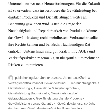
Unternehmen vor neue Herausforderungen. Für die Zukunft
ist zu erwarten, dass insbesondere die Gewährleistung bei
digitalen Produkten und Dienstleistungen weiter an
Bedeutung gewinnen wird. Auch die Frage der
Nachhaltigkeit und Reparierbarkeit von Produkten könnte
das Gewährleistungsrecht beeinflussen. Verbraucher sollten
ihre Rechte kennen und bei Bedarf fachkundigen Rat
einholen. Unternehmen sind gut beraten, ihre AGBs und
Verkaufspraktiken regelmäßig zu überprüfen, um rechtliche
Risiken zu minimieren.
Author
Posted
Categories
publisher-legal
30. Jänner 2025
30. Jänner 2025
Zivil- &
on
Tags
Vertragsrecht
Baumängel Gewährleistung •
,
Gebrauchtwagenkauf
Gewährleistung •
,
Gesetzliche Mängelansprüche •
,
Gewährleistung Baumängel •
,
Gewährleistung bei
Gebrauchtwagen •
,
Gewährleistung digitale Produkte •
,
Gewährleistung versus Garantie •
,
Gewährleistungsansprüche
durchsetzen
,
Gewährleistungsfrist bei Baumängeln •
,