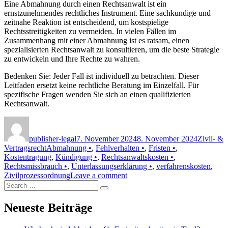
Eine Abmahnung durch einen Rechtsanwalt ist ein
ernstzunehmendes rechtliches Instrument. Eine sachkundige und
zeitnahe Reaktion ist entscheidend, um kostspielige
Rechtsstreitigkeiten zu vermeiden. In vielen Fällen im
Zusammenhang mit einer Abmahnung ist es ratsam, einen
spezialisierten Rechtsanwalt zu konsultieren, um die beste Strategie
zu entwickeln und Ihre Rechte zu wahren.
Bedenken Sie: Jeder Fall ist individuell zu betrachten. Dieser
Leitfaden ersetzt keine rechtliche Beratung im Einzelfall. Für
spezifische Fragen wenden Sie sich an einen qualifizierten
Rechtsanwalt.
Author
Posted
Categorie
on
publisher-legal
7. November 2024
8. November 2024
Zivil- &
Tags
Vertragsrecht
Abmahnung •
,
Fehlverhalten •
,
Fristen •
,
Kostentragung
,
Kündigung •
,
Rechtsanwaltskosten •
,
Rechtsmissbrauch •
,
Unterlassungserklärung •
,
verfahrenskosten
,
on
Zivilprozessordnung
Leave a comment
Search
Abmahnung
Search
for:
durch
einen
Neueste Beiträge
Rechtsanwalt