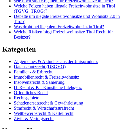
Wie hoch sind Abgaben für Freizeitwohnsitze in Tirol?
Welche Folgen haben illegale Freizeitwohnsitze in Tirol
(TGVG, TROG)?
Debatte um illegale Freizeitwohnsitze und Wohnsitz 2.0 in
Tirol?
Was droht bei illegalem Freizeitwohnsitz in Tirol?
Welche Risiken birgt Freizeitwohnsitze Tirol Recht für
Besitzer?
Kategorien
Allgemeines & Aktuelles aus der Jurisprudenz
Datenschutzrecht (DSGVO)
Familien- & Erbrecht
Immobilienrecht & Freizeitwohnsitz
Insolvenzrecht & Sanierung
IT-Recht & KI- Künstliche Inteligenz
Öffentliches Recht
Rechtsgebiete
Schadenersatzrecht & Gewährleistung
Strafrecht & Wirtschaftsstrafrecht
Wettbewerbsrecht & Kartellrecht
Zivil- & Vertragsrecht